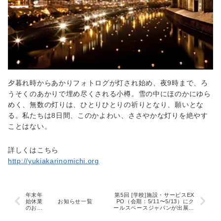
夕暮れ時からあかりフォトログが灯され始め、夜9時まで、ろ
うそくのあかりで埋め尽くされる小樽。雪の中にほのかにゆら
めく、無数の灯りは、ひとりひとりの祈りとなり、願いとな
る。私たちは8日間、このかよわい、ささやかな灯りを絶やす
ことはない。
詳しくはこちら
http://yukiakarinomichi.org
年末年
第5回 [学校]施設・サービスEX
始休業
お知らせ一覧
PO（会期：5/11〜5/13）にク
のお知
ールスペースジャパンが出展い
らせ
たします。