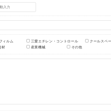
 フィルム
三愛エチレン・コントロール
クールスペース
資材
産業機械
その他