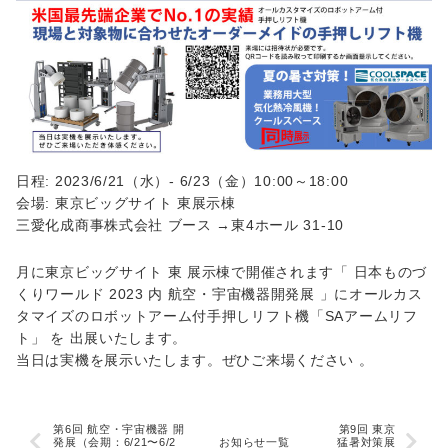
日程: 2023/6/21（水）- 6/23（金）10:00～18:00
会場: 東京ビッグサイト 東展示棟
三愛化成商事株式会社 ブース →東4ホール 31-10
月に東京ビッグサイト 東 展示棟で開催されます「 日本ものづ
くりワールド 2023 内 航空・宇宙機器開発展 」にオールカス
タマイズのロボットアーム付手押しリフト機「SAアームリフ
ト」 を 出展いたします。
当日は実機を展示いたします。ぜひご来場ください 。
第6回 航空・宇宙機器 開
第9回 東京
発展（会期：6/21〜6/2
お知らせ一覧
猛暑対策展